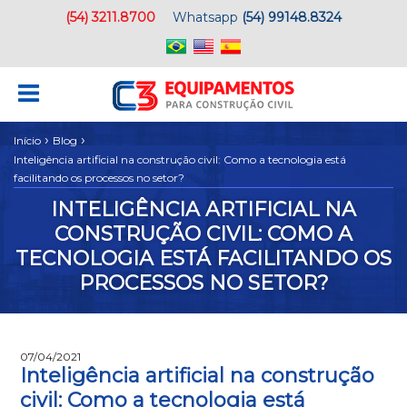
(54) 3211.8700
Whatsapp
(54) 99148.8324
›
›
Início
Blog
Inteligência artificial na construção civil: Como a tecnologia está
facilitando os processos no setor?
INTELIGÊNCIA ARTIFICIAL NA
CONSTRUÇÃO CIVIL: COMO A
TECNOLOGIA ESTÁ FACILITANDO OS
PROCESSOS NO SETOR?
07/04/2021
Inteligência artificial na construção
civil: Como a tecnologia está