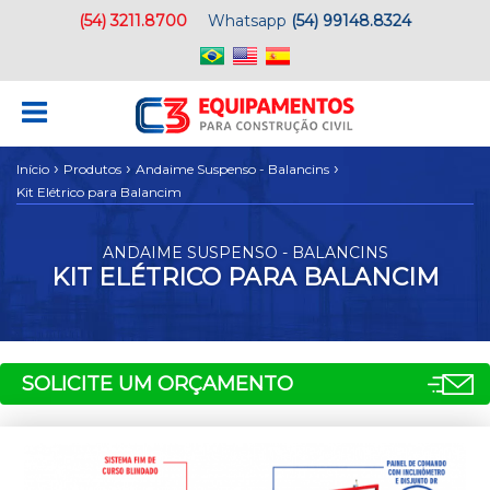
(54) 3211.8700
Whatsapp
(54) 99148.8324
›
›
›
Início
Produtos
Andaime Suspenso - Balancins
Kit Elétrico para Balancim
ANDAIME SUSPENSO - BALANCINS
KIT ELÉTRICO PARA BALANCIM
SOLICITE UM ORÇAMENTO