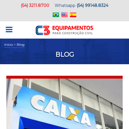
(54) 3211.8700
Whatsapp
(54) 99148.8324
›
Início
Blog
BLOG