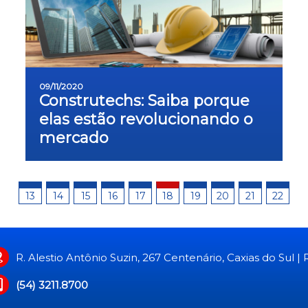
09/11/2020
Construtechs: Saiba porque
elas estão revolucionando o
mercado
13
14
15
16
17
18
19
20
21
22
R. Alestio Antônio Suzin, 267 Centenário, Caxias do Sul |
(54) 3211.8700