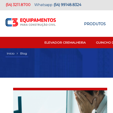
(54) 3211.8700
Whatsapp
(54) 99148.8324
PRODUTOS
ELEVADOR CREMALHEIRA
GUINCHO 
›
Início
Blog