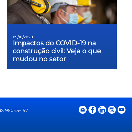
09/10/2020
Impactos do COVID-19 na
construção civil: Veja o que
mudou no setor
 RS 95045-157