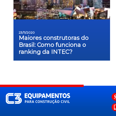
23/11/2020
Maiores construtoras do
Brasil: Como funciona o
ranking da INTEC?