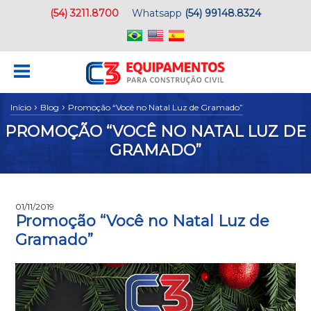
(54) 3211.8700
Whatsapp
(54) 99148.8324
›
›
Início
Blog
Promoção “Você no Natal Luz de Gramado”
PROMOÇÃO “VOCÊ NO NATAL LUZ DE
GRAMADO”
01/11/2019
Promoção “Você no Natal Luz de
Gramado”