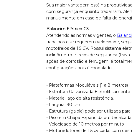
Sua maior vantagem está na produtivida
com segurança enquanto trabalham. Além 
manualmente em caso de falta de energi
Balancim Elétrico C3
Atendendo as normas vigentes, o
Balanci
trabalhos que requerem velocidade, segu
motofreios de 1,5 CV. Possui sistema elet
inclinômetro e freios de segurança (trava
ações de corrosão e ferrugem, é totalment
configurações, pois é modulado.
- Plataformas Moduláveis (1 a 8 metros)
- Estrutura Galvanizada Eletrolíticamente
- Material: aço de alta resistência.
- Largura: 90 cm
- Estrutura (gaiola) pode ser utilizada pa
- Piso em Chapa Expandida ou Recalcada
- Velocidade de 10 metros por minuto
- Motoredutores de 1,5 cv cada, com de