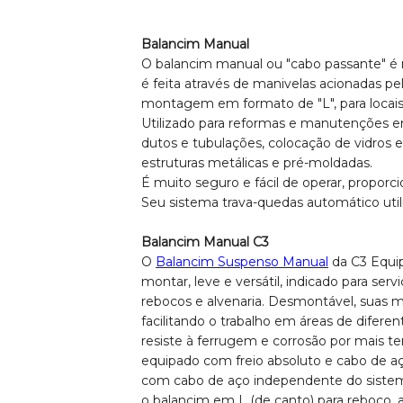
Balancim Manual
O balancim manual ou "cabo passante" é
é feita através de manivelas acionadas p
montagem em formato de "L", para locais 
Utilizado para reformas e manutenções e
dutos e tubulações, colocação de vidros 
estruturas metálicas e pré-moldadas.
É muito seguro e fácil de operar, proporc
Seu sistema trava-quedas automático util
Balancim Manual C3
O
Balancim Suspenso Manual
da C3 Equip
montar, leve e versátil, indicado para serv
rebocos e alvenaria. Desmontável, suas 
facilitando o trabalho em áreas de difer
resiste à ferrugem e corrosão por mais
equipado com freio absoluto e cabo de a
com cabo de aço independente do siste
o balancim em L (de canto) para reboco,