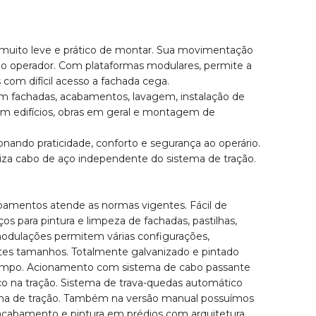
 muito leve e prático de montar. Sua movimentação
elo operador. Com plataformas modulares, permite a
com difícil acesso a fachada cega.
m fachadas, acabamentos, lavagem, instalação de
em edifícios, obras em geral e montagem de
ionando praticidade, conforto e segurança ao operário.
iza cabo de aço independente do sistema de tração.
amentos atende as normas vigentes. Fácil de
iços para pintura e limpeza de fachadas, pastilhas,
modulações permitem várias configurações,
entes tamanhos. Totalmente galvanizado e pintado
 tempo. Acionamento com sistema de cabo passante
ço na tração. Sistema de trava-quedas automático
ma de tração. Também na versão manual possuímos
 acabamento e pintura em prédios com arquitetura