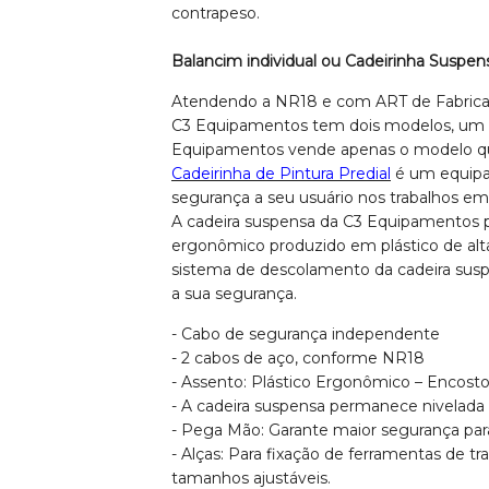
contrapeso.
Balancim individual ou Cadeirinha Suspe
Atendendo a NR18 e com ART de Fabricaç
C3 Equipamentos tem dois modelos, um qu
Equipamentos vende apenas o modelo que 
Cadeirinha de Pintura Predial
é um equipa
segurança a seu usuário nos trabalhos em 
A cadeira suspensa da C3 Equipamentos p
ergonômico produzido em plástico de alta
sistema de descolamento da cadeira sus
a sua segurança.
- Cabo de segurança independente
- 2 cabos de aço, conforme NR18
- Assento: Plástico Ergonômico – Encosto
- A cadeira suspensa permanece nivelada
- Pega Mão: Garante maior segurança par
- Alças: Para fixação de ferramentas de t
tamanhos ajustáveis.