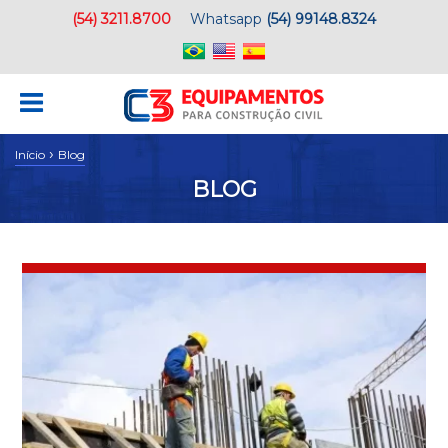
(54) 3211.8700
Whatsapp
(54) 99148.8324
›
Início
Blog
BLOG