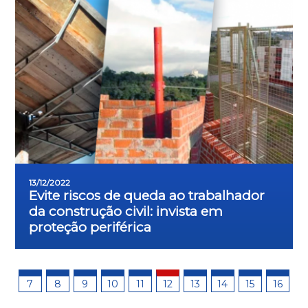
13/12/2022
Evite riscos de queda ao trabalhador
da construção civil: invista em
proteção periférica
7
8
9
10
11
12
13
14
15
16