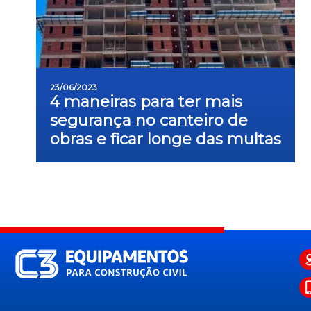
23/06/2023
4 maneiras para ter mais
segurança no canteiro de
obras e ficar longe das multas