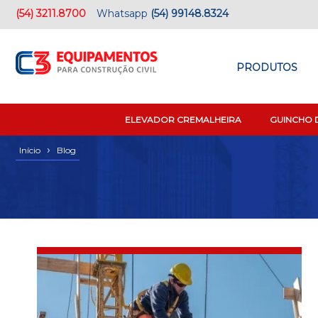
(54) 3211.8700
Whatsapp
(54) 99148.8324
PRODUTOS
ELEVADOR CREMALHEIRA
GUINCHO 
›
Início
Blog