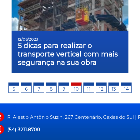
12/06/2023
5 dicas para realizar o
transporte vertical com mais
segurança na sua obra
5
6
7
8
9
10
11
12
13
14
R. Alestio Antônio Suzin, 267 Centenário, Caxias do Sul |
(54) 3211.8700