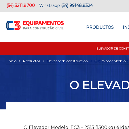
(54) 3211.8700
Whatsapp
(54) 99148.8324
PRODUCTOS
IN
ELEVADOR DE CONST
›
›
›
Inicio
Productos
Elevador de construcción
O Elevador Modelo E
O ELEVAD
O
Elevador Modelo EC3 – 2515 (1500kg) é ide