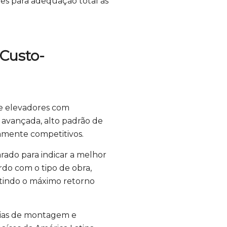
es para adequação total às
 Custo-
ce elevadores com
 avançada, alto padrão de
amente competitivos.
rado para indicar a melhor
do com o tipo de obra,
tindo o máximo retorno
ias de montagem e