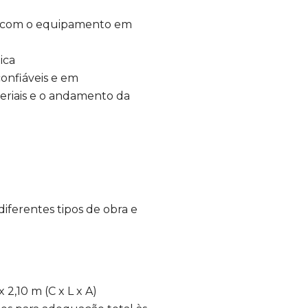
ne com o equipamento em
ica
onfiáveis e em
eriais e o andamento da
diferentes tipos de obra e
 2,10 m (C x L x A)