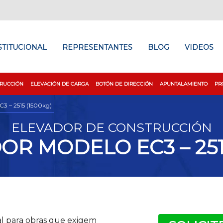
STITUCIONAL
REPRESENTANTES
BLOG
VIDEOS
RUCCIÓN
ELEVACIÓN DE CARGA
BOTÓN DE DIRECCIÓN
APUNTALAMIENTO
PR
C3 – 2515 (1500kg)
ELEVADOR DE CONSTRUCCIÓN
OR MODELO EC3 – 2515
al para obras que exigem