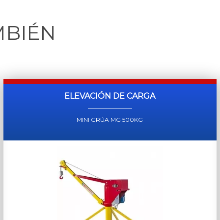
MBIÉN
ELEVACIÓN DE CARGA
MINI GRÚA MG 500KG