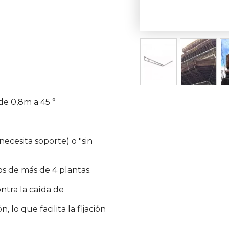
de 0,8m a 45 °
ecesita soporte) o "sin
os de más de 4 plantas.
ntra la caída de
, lo que facilita la fijación