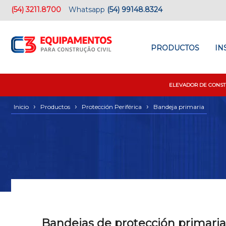
(54) 3211.8700
Whatsapp
(54) 99148.8324
PRODUCTOS
IN
ELEVADOR DE CONST
›
›
›
Inicio
Productos
Protección Periférica
Bandeja primaria
Bandejas de protección primaria